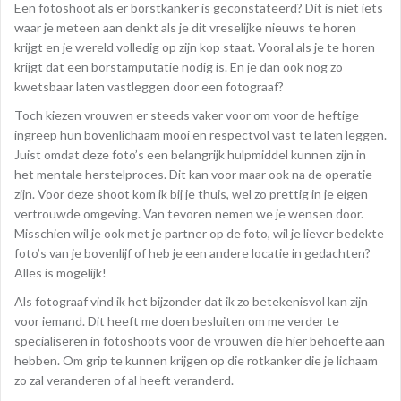
Een fotoshoot als er borstkanker is geconstateerd? Dit is niet iets
waar je meteen aan denkt als je dit vreselijke nieuws te horen
krijgt en je wereld volledig op zijn kop staat. Vooral als je te horen
krijgt dat een borstamputatie nodig is. En je dan ook nog zo
kwetsbaar laten vastleggen door een fotograaf?
Toch kiezen vrouwen er steeds vaker voor om voor de heftige
ingreep hun bovenlichaam mooi en respectvol vast te laten leggen.
Juist omdat deze foto’s een belangrijk hulpmiddel kunnen zijn in
het mentale herstelproces. Dit kan voor maar ook na de operatie
zijn. Voor deze shoot kom ik bij je thuis, wel zo prettig in je eigen
vertrouwde omgeving. Van tevoren nemen we je wensen door.
Misschien wil je ook met je partner op de foto, wil je liever bedekte
foto’s van je bovenlijf of heb je een andere locatie in gedachten?
Alles is mogelijk!
Als fotograaf vind ik het bijzonder dat ik zo betekenisvol kan zijn
voor iemand. Dit heeft me doen besluiten om me verder te
specialiseren in fotoshoots voor de vrouwen die hier behoefte aan
hebben. Om grip te kunnen krijgen op die rotkanker die je lichaam
zo zal veranderen of al heeft veranderd.